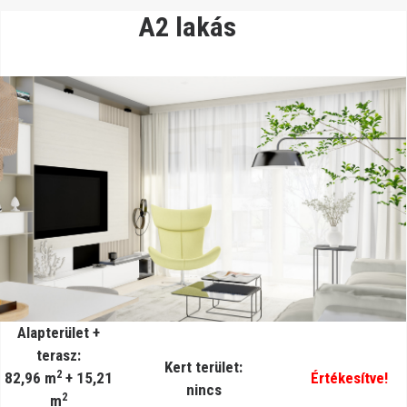
A2 lakás
Alapterület +
terasz:
Kert terület:
2
82,96 m
+ 15,21
Értékesítve!
nincs
2
m