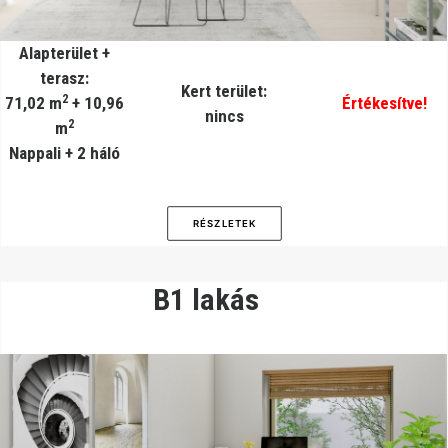
Alapterület +
terasz:
Kert terület:
2
71,02 m
+ 10,96
Értékesítve!
nincs
2
m
Nappali + 2 háló
RÉSZLETEK
B1 lakás