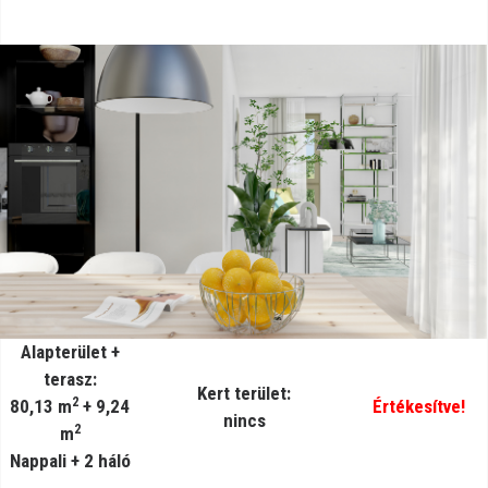
Alapterület +
terasz:
Kert terület:
2
80,13 m
+ 9,24
Értékesítve!
nincs
2
m
Nappali + 2 háló