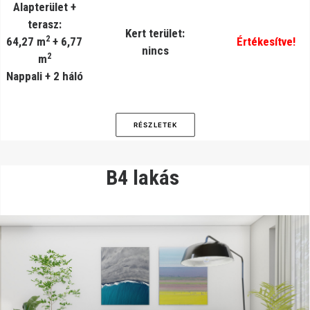
Alapterület +
terasz:
Kert terület:
2
64,27 m
+ 6,77
Értékesítve!
nincs
2
m
Nappali + 2 háló
RÉSZLETEK
B4 lakás