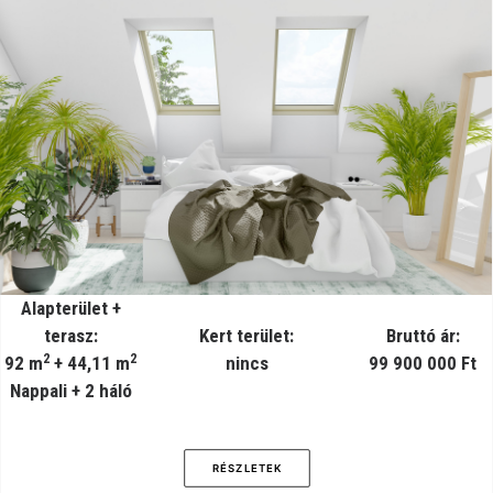
Alapterület +
terasz:
Kert terület:
Bruttó ár:
2
2
92 m
+ 44,11 m
nincs
99 900 000 Ft
Nappali + 2 háló
RÉSZLETEK