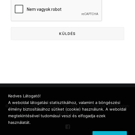
Kedves Látogató!
A weboldal látogatási statisztikáihoz, valamint a böngészési
© 2023 Csendesrét Lakópark. Minden jog fenntartva. WebDesign:
élmény biztosításához sütiket (cookie) használunk. A weboldal
Hlinka Zsolt
megtekintésével tudomásul veszi és elfogadja ezek
használatát.