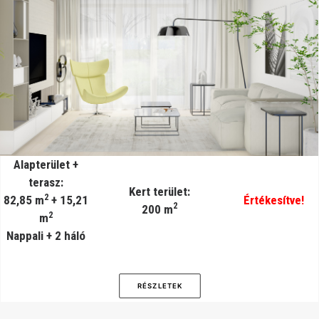
Alapterület +
terasz:
Kert terület:
2
82,85 m
+ 15,21
Értékesítve!
2
200 m
2
m
Nappali + 2 háló
RÉSZLETEK