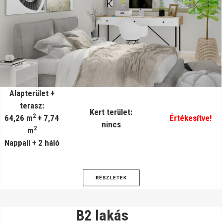
Alapterület +
terasz:
Kert terület:
2
64,26 m
+ 7,74
Értékesítve!
nincs
2
m
Nappali + 2 háló
RÉSZLETEK
B2 lakás