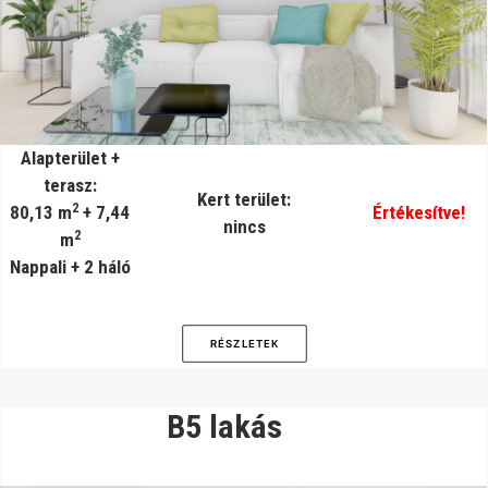
Alapterület +
terasz:
Kert terület:
2
80,13 m
+ 7,44
Értékesítve!
nincs
2
m
Nappali + 2 háló
RÉSZLETEK
B5 lakás