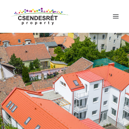
LAKÁSKÍNÁLATUNK
REFERENCIÁK
KÖLTÖZZ VÁCRA
KAPCSOLAT